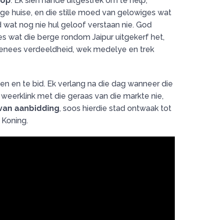
oop
. Ek sien hande uitgestrek om te help,
rge huise, en die stille moed van gelowiges wat
ad wat nog nie hul geloof verstaan nie. God
s wat die berge rondom Jaipur uitgekerf het,
 genees verdeeldheid, wek medelye en trek
 dien en te bid. Ek verlang na die dag wanneer die
l weerklink met die geraas van die markte nie,
 van aanbidding
, soos hierdie stad ontwaak tot
 Koning.