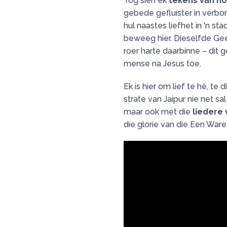
Tog sien ek
tekens van h
gebede gefluister in verbo
hul naastes liefhet in 'n st
beweeg hier. Dieselfde Gee
roer harte daarbinne – dit
mense na Jesus toe.
Ek is hier om lief te hê, te
strate van Jaipur nie net sa
maar ook met die
liedere
die glorie van die Een Ware