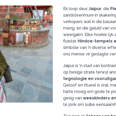
Ek loop deur
Jaipur
, die
Pi
sandsteenmure in skakerin
verkopers wat in die basaa
meng, en die geluid van vo
weergalm. Elke hoekie lyk 
fluister.
Hindoe-tempels 
simbole van 'n diverse erf
ons mense vir geslagte ver
Jaipur is 'n stad van kontras
op besige strate terwyl and
tegnologie en vooruitg
Geloof en ritueel is oral,
harte moeg om gode te pro
gesig van
weeskinders en
te jonk om sulke eensaamhe