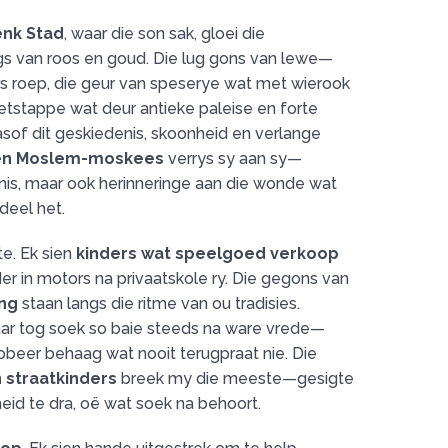
enk Stad
, waar die son sak, gloei die
gs van roos en goud. Die lug gons van lewe—
rs roep, die geur van speserye wat met wierook
etstappe wat deur antieke paleise en forte
asof dit geskiedenis, skoonheid en verlange
en Moslem-moskees
verrys sy aan sy—
enis, maar ook herinneringe aan die wonde wat
deel het.
te. Ek sien
kinders wat speelgoed verkoop
er in motors na privaatskole ry. Die gegons van
ang
staan langs die ritme van ou tradisies.
 maar tog soek so baie steeds na ware vrede—
beer behaag wat nooit terugpraat nie. Die
 straatkinders
breek my die meeste—gesigte
id te dra, oë wat soek na behoort.