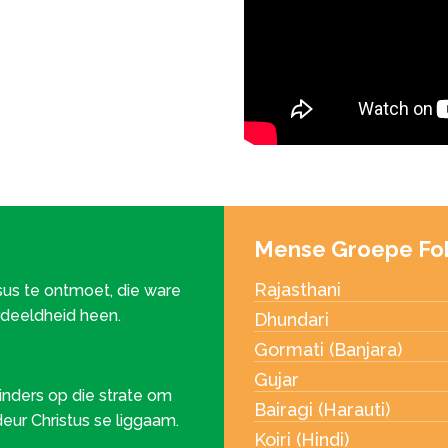
Mense Groepe Fo
Rajasthani
us te ontmoet, die ware
rdeeldheid heen.
Dhundari
Gormati (Banjara)
Gujar
inders op die strate om
Bairagi (Harauti)
 deur Christus se liggaam.
Koiri (Hindi)