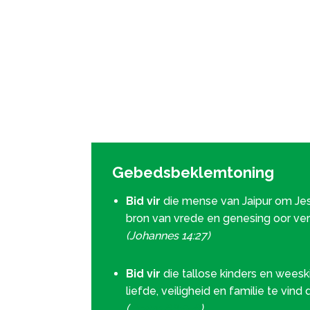
Gebedsbeklemtoning
Bid vir
die mense van Jaipur om Jes
bron van vrede en genesing oor ve
(Johannes 14:27)
Bid vir
die tallose kinders en weesk
liefde, veiligheid en familie te vind
(
Psalm 68:5–6
)