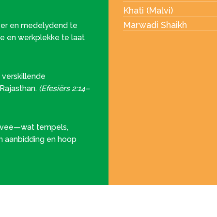
Khati (Malvi)
Marwadi Shaikh
per en medelydend te
ole en werkplekke te laat
 verskillende
Rajasthan.
(Efesiërs 2:14–
e vee—wat tempels,
n aanbidding en hoop