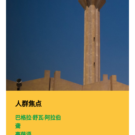
人群焦点
巴格拉·舒瓦·阿拉伯
聋
豪萨语