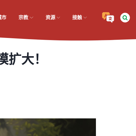
城市
宗教
资源
接触
模扩大！