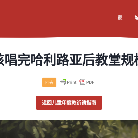
家
孩唱完哈利路亚后教堂规
回去
返回儿童印度教祈祷指南