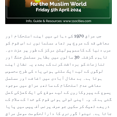
جب عراق 1970 کی دہائی میں اپنے استحکام اور
معاشی قد کے عروج پر تھا، مسلمانوں نے اس قوم کو
عرب دنیا کے کاسموپولیٹن مرکز کے طور پر عزت دی۔
تاہم، گزشتہ 30 سالوں میں بظاہر مسلسل جنگ اور
تنازعات کو برداشت کرنے کے بعد، یہ نشان اپنے
لوگوں کے لیے ایک مٹتی ہوئی یاد کی طرح محسوس
ہوتا ہے۔ بے مثال آبادی میں اضافے اور مسلسل
معاشی عدم استحکام کے ساتھ، عراق میں موجود
یسوع کے پیروکاروں کے لیے موقع کی ایک کھڑکی کھل
گئی ہے کہ وہ اپنی ٹوٹی ہوئی قوم کو خدا کے سلام کے
ذریعے ٹھیک کر سکیں جو صرف پرنس آف پیس میں پایا
جاتا ہے۔ نینوا گورنری کا دارالحکومت موصل عراق