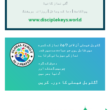
کی نماز گائیڈ!
پوڈکاسٹ | دعا کے وسائل | روزانہ بریفنگ
www.disciplekeys.world
گلوبل فیملی آن لائن 24/7 نماز کے کمرے
میں شامل ہوں جو عبادت سے سیر شدہ
نماز کی میزبانی کرتا ہے
عرش کے گرد،
چوبیس گھنٹے اور
دنیا بھر میں!
گلوبل فیملی کا دورہ کریں!