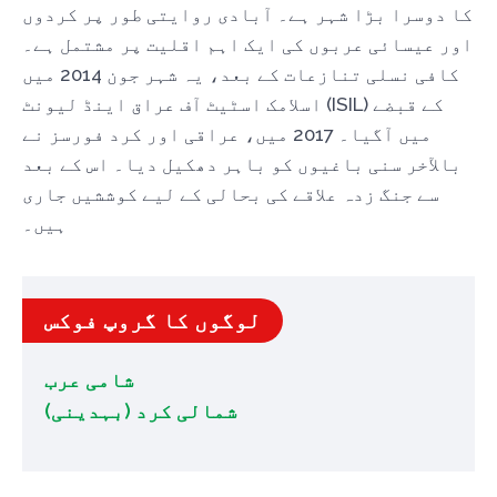
کا دوسرا بڑا شہر ہے۔ آبادی روایتی طور پر کردوں
اور عیسائی عربوں کی ایک اہم اقلیت پر مشتمل ہے۔
کافی نسلی تنازعات کے بعد، یہ شہر جون 2014 میں
اسلامک اسٹیٹ آف عراق اینڈ لیونٹ (ISIL) کے قبضے
میں آگیا۔ 2017 میں، عراقی اور کرد فورسز نے
بالآخر سنی باغیوں کو باہر دھکیل دیا۔ اس کے بعد
سے جنگ زدہ علاقے کی بحالی کے لیے کوششیں جاری
ہیں۔
لوگوں کا گروپ فوکس
شامی عرب
شمالی کرد (بہدینی)