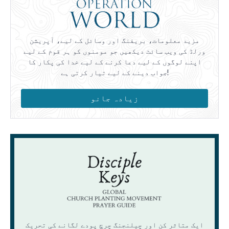
مزید معلومات، بریفنگ اور وسائل کے لیے، آپریشن
ورلڈ کی ویب سائٹ دیکھیں جو مومنوں کو ہر قوم کے لیے
اپنے لوگوں کے لیے دعا کرنے کے لیے خدا کی پکار کا
جواب دینے کے لیے تیار کرتی ہے!
زیادہ جانو
ایک متاثر کن اور چیلنجنگ چرچ پودے لگانے کی تحریک