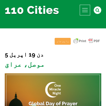
واپس جاو
دن 19 اپریل 5
موصل، عراق