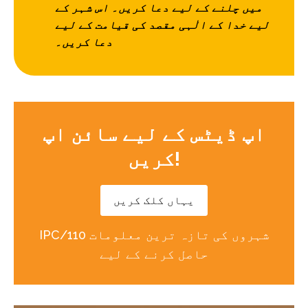
میں چلنے کے لیے دعا کریں۔ اس شہر کے
لیے خدا کے الٰہی مقصد کی قیامت کے لیے
دعا کریں۔
اپ ڈیٹس کے لیے سائن اپ
کریں!
یہاں کلک کریں
IPC/110 شہروں کی تازہ ترین معلومات
حاصل کرنے کے لیے