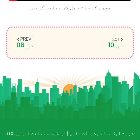
بچوں کے ساتھ مل کر عبادت کریں۔
اگلا >
< PREV
دن 10
دن 08
110 شہر - ایک عالمی شراکت داری | کی طرف سے سائٹ
آئی پی