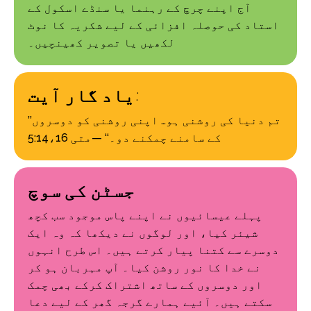
آج اپنے چرچ کے رہنما یا سنڈے اسکول کے
استاد کی حوصلہ افزائی کے لیے شکریہ کا نوٹ
لکھیں یا تصویر کھینچیں۔
یاد گار آیت:
’’تم دنیا کی روشنی ہو… اپنی روشنی کو دوسروں
کے سامنے چمکنے دو۔‘‘ —متی 5:14،16
جسٹن کی سوچ
پہلے عیسائیوں نے اپنے پاس موجود سب کچھ
شیئر کیا، اور لوگوں نے دیکھا کہ وہ ایک
دوسرے سے کتنا پیار کرتے ہیں۔ اس طرح انہوں
نے خدا کا نور روشن کیا۔ آپ مہربان ہو کر
اور دوسروں کے ساتھ اشتراک کرکے بھی چمک
سکتے ہیں۔ آئیے ہمارے گرجہ گھر کے لیے دعا