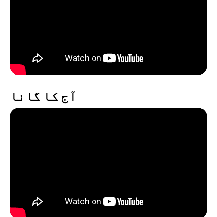
آج کا گانا