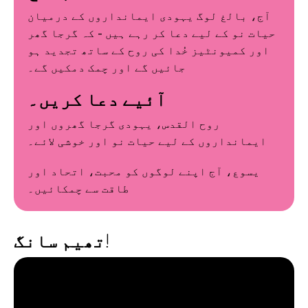
آج، بالغ لوگ یہودی ایمانداروں کے درمیان
حیات نو کے لیے دعا کر رہے ہیں - کہ گرجا گھر
اور کمیونٹیز خُدا کی روح کے ساتھ تجدید ہو
جائیں گے اور چمک دمکیں گے۔
آئیے دعا کریں۔
روح القدس، یہودی گرجا گھروں اور
ایمانداروں کے لیے حیات نو اور خوشی لائے۔
یسوع، آج اپنے لوگوں کو محبت، اتحاد اور
طاقت سے چمکائیں۔
تھیم سانگ!