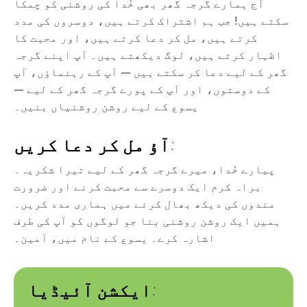
آج ہمارے گرجہ گھر بھی خُدا کی روشنی کو چمکا
سکتے ہیں! جب ہم اشتراک کرتے ہیں، دوسروں کی مدد
کرتے ہیں، مل کر دعا کرتے ہیں، اور محبت کا
اظہار کرتے ہیں، لوگ دیکھتے ہیں۔ آپ اپنے گرجہ
گھر کے لیے دعا کر سکتے ہیں — آپ کے رہنماؤں، آپ
کے دوستوں، اور آپ کے پورے گرجہ گھر کے لیے —
یسوع کے لیے روشن روشنیاں بنیں۔
آؤ مل کر دعا کریں:
پیارے خُدا، میرے گرجہ گھر کے لیے تیرا شکریہ۔
براہ کرم ایک دوسرے سے محبت کرنے اور ضرورت
مندوں کی دیکھ بھال کرنے میں ہماری مدد کریں۔
ہمیں ایک روشن روشنی بنا جو لوگوں کو آپ کی طرف
اشارہ کرے۔ یسوع کے نام میں، آمین۔
ایکشن آئیڈیا: