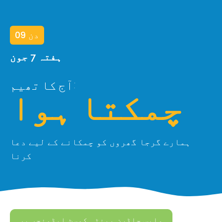
دن 09
ہفتہ 7 جون
آج کا تھیم:
چمکتا ہوا
ہمارے گرجا گھروں کو چمکانے کے لیے دعا
کرنا
واپس چلڈرن پینٹی کوسٹ ایڈونچر پر