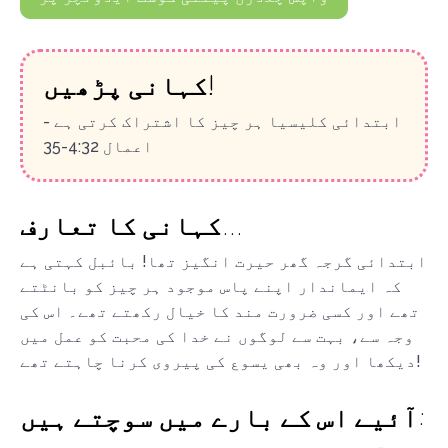
کہانی پڑھیں!
ابتدائی کلیسیا ہر چیز کا اشتراک کرتی ہے -
اعمال 4:32-35
کہانی کا تعارف...
ابتدائی گرجہ گھر حیرت انگیز تھا! بائبل کہتی ہے
کہ ایماندار اپنے پاس موجود ہر چیز کو بانٹتے
تھے اور کسی ضرورت مند کا خیال رکھتے تھے۔ اس کی
وجہ سے، بہت سے لوگوں نے خدا کی محبت کو عمل میں
دیکھا اور وہ بھی یسوع کی پیروی کرنا چاہتے تھے!
آئیے اس کے بارے میں سوچتے ہیں: