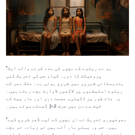
"ہم نے ریلوے کے بچوں کی مدد کرنے والے ایک
پروجیکٹ کا دورہ کیا، جس کی تحریک کئی
ہندوستانی شہروں میں شروع ہوئی ہے۔ ملک بھر کے
ریلوے اسٹیشنوں پر لاکھوں لاوارث بچے رہتے ہیں۔
وہ عام طور پر ڈکیتی، عصمت دری اور مار پیٹ کے
خوف سے دن میں صرف 2-3 گھنٹے سوتے ہیں۔
"بھوجپوری تحریک نے ان بچوں کے لیے گھر شروع کیے
ہیں۔ جب وہ پہلی بار آتے ہیں تو زیادہ تر بچے
اتنے تھک جاتے ہیں کہ وہ پہلا ہفتہ سوائے کھانے