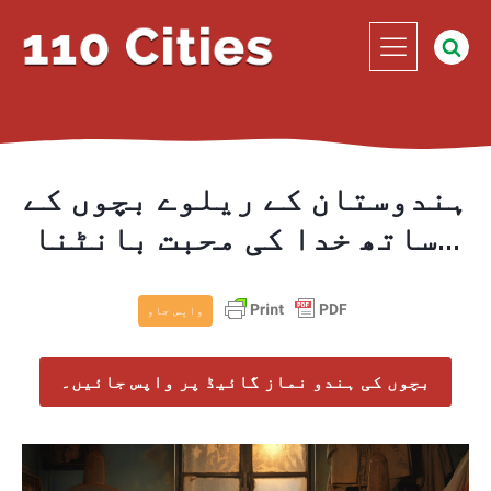
ہندوستان کے ریلوے بچوں کے
ساتھ خدا کی محبت بانٹنا...
واپس جاو
بچوں کی ہندو نماز گائیڈ پر واپس جائیں۔