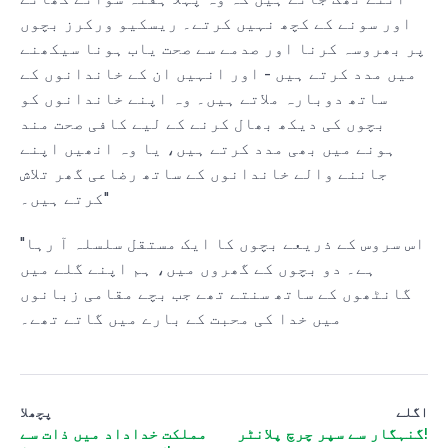
اور سونے کے کچھ نہیں کرتے۔ ریسکیو ورکرز بچوں
پر بھروسہ کرنا اور صدمے سے صحت یاب ہونا سیکھنے
میں مدد کرتے ہیں - اور انہیں ان کے خاندانوں کے
ساتھ دوبارہ ملاتے ہیں۔ وہ اپنے خاندانوں کو
بچوں کی دیکھ بھال کرنے کے لیے کافی صحت مند
ہونے میں بھی مدد کرتے ہیں، یا وہ انھیں اپنے
جاننے والے خاندانوں کے ساتھ رضاعی گھر تلاش
کرتے ہیں۔"
"اس سروس کے ذریعے بچوں کا ایک مستقل سلسلہ آ رہا
ہے۔ دو بچوں کے گھروں میں، ہم اپنے گلے میں
گانٹھوں کے ساتھ سنتے تھے جب بچے مقامی زبانوں
میں خدا کی محبت کے بارے میں گاتے تھے۔
اگلے
پچھلا
گنہگار سے سپر چرچ پلانٹر!
مملکت خداداد میں ذات سے