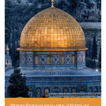
“Mtakeni Bwana na nguvu zake; utafuteni uso