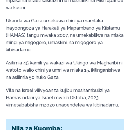
mpaka na Israeli kaskazini na mashariki na Misri upande
wa kusini.
Ukanda wa Gaza umekuwa chini ya mamlaka
inayoongoza ya Harakati ya Mapambano ya Kiislamu
(HAMAS) tangu mwaka 2007, na umekabiliwa na miaka
mingi ya migogoro, umaskini, na migogoro ya
kibinadamu.
Asilimia 45 kamili ya wakazi wa Ukingo wa Magharibi ni
watoto walio chini ya umri wa miaka 15, ikilinganishwa
na asilimia 50 huko Gaza.
Vita na Israel vilivyoanza kujibu mashambulizi ya
Hamas ndani ya Israel mwezi Oktoba, 2023
vimesababisha mzozo unaoendelea wa kibinadamu.
Njia za Kuomba: