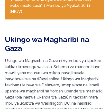
wake milele zaidi.” 1 Mambo ya Nyakati 16:11
(NKJV)
Ukingo wa Magharibi na
Gaza
Ukingo wa Magharibi na Gaza ni vyombo vya kipekee
katika ulimwengu wa sasa. Sehemu za maeneo hayo
mawili yana msururu wa mikoa inayojitawala,
inayotawaliwa na Wapalestina. Ukingo wa Magharibi,
takriban ukubwa wa Delaware, umepakana na Israeli
upande wa magharibi na Yordani upande wa mashariki.
Gaza (pia inaitwa Ukanda wa Gaza) ni takriban mara
mbili ya ukubwa wa Washington, DC, na inashiriki