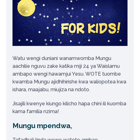
Watu wengi duniani wanamwomba Mungu
aachilie nguvu zake katika miji 24 ya Waislamu
ambapo wengi hawamjui Yesu. WOTE tuombe
kwamba Mungu ajidhihirishe kwa waliopotea kwa
ishara, maajabu, miujiza na ndoto.
Jisajili kwenye kiungo kilicho hapa chini ili kuomba
kama familia nzima!
Mungu mpendwa,
Tafadhali linda wewe watoto ambao