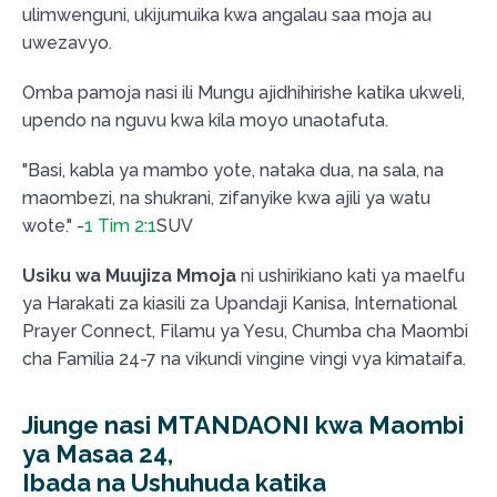
ulimwenguni, ukijumuika kwa angalau saa moja au
uwezavyo.
Omba pamoja nasi ili Mungu ajidhihirishe katika ukweli,
upendo na nguvu kwa kila moyo unaotafuta.
"Basi, kabla ya mambo yote, nataka dua, na sala, na
maombezi, na shukrani, zifanyike kwa ajili ya watu
wote." -
1 Tim 2:1
SUV
Usiku wa Muujiza Mmoja
ni ushirikiano kati ya maelfu
ya Harakati za kiasili za Upandaji Kanisa, International
Prayer Connect, Filamu ya Yesu, Chumba cha Maombi
cha Familia 24-7 na vikundi vingine vingi vya kimataifa.
Jiunge nasi MTANDAONI kwa Maombi
ya Masaa 24,
Ibada na Ushuhuda katika