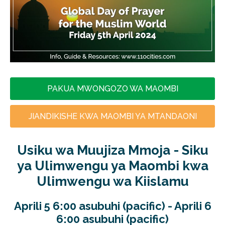
PAKUA MWONGOZO WA MAOMBI
JIANDIKISHE KWA MAOMBI YA MTANDAONI
Usiku wa Muujiza Mmoja - Siku
ya Ulimwengu ya Maombi kwa
Ulimwengu wa Kiislamu
Aprili 5 6:00 asubuhi (pacific) - Aprili 6
6:00 asubuhi (pacific)