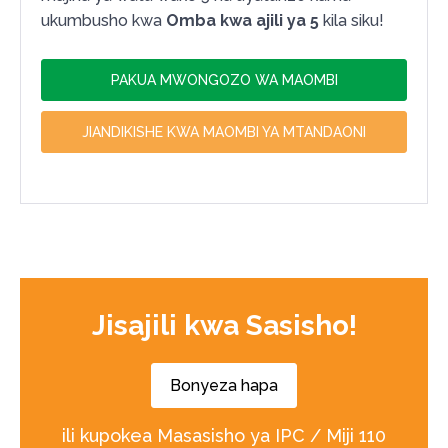
ukumbusho kwa
Omba kwa ajili ya 5
kila siku!
PAKUA MWONGOZO WA MAOMBI
JIANDIKISHE KWA MAOMBI YA MTANDAONI
Jisajili kwa Sasisho!
Bonyeza hapa
ili kupokea Masasisho ya IPC / Miji 110