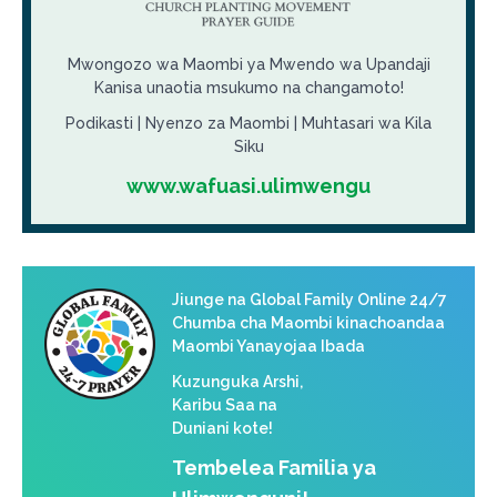
Mwongozo wa Maombi ya Mwendo wa Upandaji
Kanisa unaotia msukumo na changamoto!
Podikasti | Nyenzo za Maombi | Muhtasari wa Kila
Siku
www.wafuasi.ulimwengu
Jiunge na Global Family Online 24/7
Chumba cha Maombi kinachoandaa
Maombi Yanayojaa Ibada
Kuzunguka Arshi,
Karibu Saa na
Duniani kote!
Tembelea Familia ya