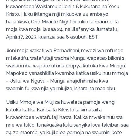
kuwaombea Waislamu bilioni 1.8 kukutana na Yesu
Kristo. Huku ikilenga miji mikubwa 24 ambayo
haijafikiwa, One Miracle Night ni tukio la maombi la
moja kwa moja, la saa 24, na litafanyika Jumatatu,
Aprili 17, 2023, kuanzia saa 8 asubuhi EST.
Jioni moja wakati wa Ramadhani, mwezi wa mfungo
mtakatifu, watafutaji wacha Mungu wapatao bilioni 1
wanaomba wapate ufunuo mpya kutoka kwa Mungu.
Mapokeo yanashikilia kwamba katika usiku huu mmoja
- Usiku wa Nguvu - Mungu anajidhihirisha kwa
waaminifu kwa njia ya miujiza, ishara na maajabu.
Usiku Mmoja wa Miujiza huwaleta pamoja wengi
kutoka katika Kanisa la Kikristo la kimataifa
kuwaombea watafutaji hawa. Katika mwaka huu wa
nne wa tukio, tunakualika kukusanyika kwa takriban saa
24 za maombi ya kujitolea pamoja na waumini kote