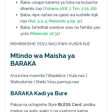
Baba, uwape karama ya toba na kuziacha
dhambi zao (
Yohana 16:8
;
2 Tim. 2:25-26
).
Baba, nipe nafasi na ujasiri wa kushiriki Injili
nao (
Kol. 4:3-4
;
Matendo 4:29-31
).
Baba, tafadhali waokoe wao na familia yao
yote (
Matendo 16:31
)
MSHIRIKISHE YESU NAO KWA KUISHI NJE
Mtindo wa Maisha ya
BARAKA
Anza kwa maombi | Wasikilize | Kula nao |
Wahudumie | Shiriki Yesu pamoja nao
BARAKA Kadi ya Bure
Pakua na uchapishe Bure
BLESS Card
, andika
majina ya watu wako 5 na uyatunze kama