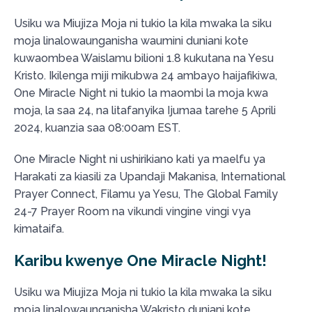
Usiku wa Miujiza Moja ni tukio la kila mwaka la siku
moja linalowaunganisha waumini duniani kote
kuwaombea Waislamu bilioni 1.8 kukutana na Yesu
Kristo. Ikilenga miji mikubwa 24 ambayo haijafikiwa,
One Miracle Night ni tukio la maombi la moja kwa
moja, la saa 24, na litafanyika Ijumaa tarehe 5 Aprili
2024, kuanzia saa 08:00am EST.
One Miracle Night ni ushirikiano kati ya maelfu ya
Harakati za kiasili za Upandaji Makanisa, International
Prayer Connect, Filamu ya Yesu, The Global Family
24-7 Prayer Room na vikundi vingine vingi vya
kimataifa.
Karibu kwenye One Miracle Night!
Usiku wa Miujiza Moja ni tukio la kila mwaka la siku
moja linalowaunganisha Wakristo duniani kote