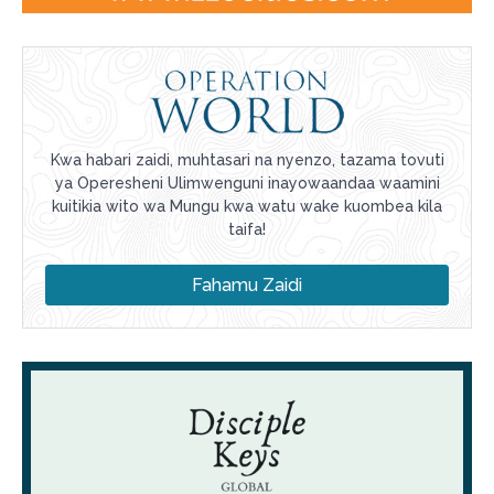
Kwa habari zaidi, muhtasari na nyenzo, tazama tovuti
ya Operesheni Ulimwenguni inayowaandaa waamini
kuitikia wito wa Mungu kwa watu wake kuombea kila
taifa!
Fahamu Zaidi