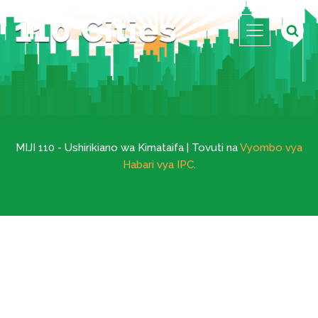
MIJI 110 - Ushirikiano wa Kimataifa | Tovuti na
Vyombo vya
Habari vya IPC
.