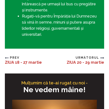
întărească pe urmașii lui Isus cu pregătire
și instrumente.
Rugați-vă pentru Împărăția lui Dumnezeu
să vină în semne, minuni și putere asupra
liderilor religioși, guvernamentali și
universitari.
PREV
URMĂTORUL
ZIUA 18 - 27 martie
ZIUA 20 - 29 martie
Mulțumim că te-ai rugat cu noi -
Ne vedem mâine!