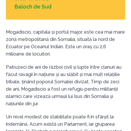
Baloch de Sud
Mogadiscio, capitala și portul major, este cea mai mare
zonă metropolitană din Somalia, situată la nord de
Ecuator pe Oceanul Indian. Este un oraș cu 2,6
milioane de locuitori.
Patruzeci de ani de război civil și lupte între clanuri au
făcut ravagii în națiune și au slăbit și mai mult relațiile
tribale, ținând poporul Somaliei divizat. Timp de zeci
de ani, Mogadiscio a fost un refugiu pentru militanții
islamici care vizează urmașii lui Isus din Somalia și
națiunile din jur.
Un nivel modest de stabilitate poate fi în sfârșit la
îndemână. Acum există un Parlament, iar gruparea