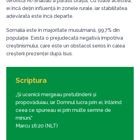
teroristă Al-Shabab a părăsit orașul. Cu toate acestea,
ei încă dețin influență în zonele rurale, iar stabilitatea
adevărată este încă departe.
Somalia este în majoritate musulmană, 99,7% din
populație. Există o prejudecată negativă împotriva
creștinismului, care este un obstacol serios în calea
creșterii prezenței după Isus.
Scriptura
„Și ucenicii mergeau pretutindeni și
propovăduiau, iar Domnul lucra prin ei, întărind
ceea ce spuneau ei prin multe semne de
minuni.”
Marcu 16:20 (NLT)