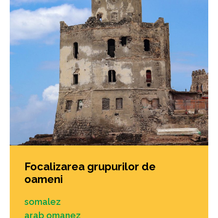
Focalizarea grupurilor de
oameni
somalez
arab omanez