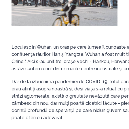
Locuiesc în Wuhan, un oraș pe care lumea îl cunoaște 
confluența râurilor Han și Yangtze, Wuhan a fost mult t
Chinei”. Aici s-au unit trei orașe vechi - Hankou, Hanyan
astăzi suntem unul dintre marile centre industriale și c
Dar de la izbucnirea pandemiei de COVID-19, totul pare d
erau ațintiți asupra noastră și, deși viața s-a reluat cu 
străzi aglomerate, există o greutate nevăzută care per
zâmbesc din nou, dar mulți poartă cicatrici tăcute - pierd
dorință profundă de speranță pe care niciun guvern sa
poate oferi cu adevărat.