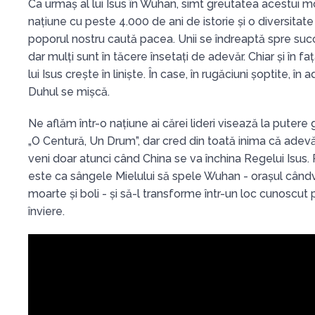
Ca urmaș al lui Isus în Wuhan, simt greutatea acestui m
națiune cu peste 4.000 de ani de istorie și o diversitate 
poporul nostru caută pacea. Unii se îndreaptă spre succ
dar mulți sunt în tăcere însetați de adevăr. Chiar și în fa
lui Isus crește în liniște. În case, în rugăciuni șoptite, în
Duhul se mișcă.
Ne aflăm într-o națiune ai cărei lideri visează la putere g
„O Centură, Un Drum”, dar cred din toată inima că adevă
veni doar atunci când China se va închina Regelui Isu
este ca sângele Mielului să spele Wuhan - orașul cân
moarte și boli - și să-l transforme într-un loc cunoscut 
înviere.