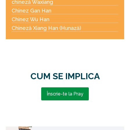
chineză Waxiang
Chinez Gan Han
Chinez Wu Han
Chineză Xiang Han (Hunază)
CUM SE IMPLICA
Înscrie-te la Pray