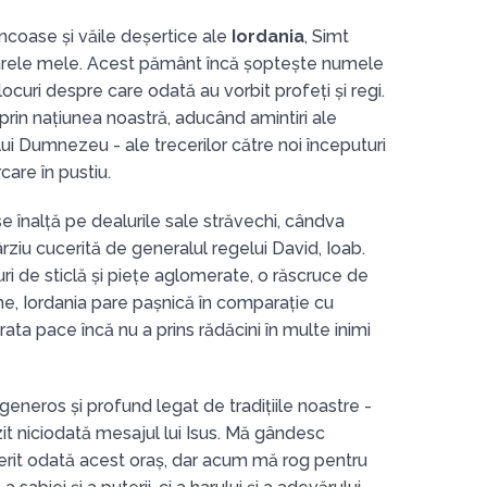
ncoase și văile deșertice ale
Iordania
, Simt
ioarele mele. Acest pământ încă șoptește numele
ocuri despre care odată au vorbit profeți și regi.
e prin națiunea noastră, aducând amintiri ale
 lui Dumnezeu - ale trecerilor către noi începuturi
care în pustiu.
 se înalță pe dealurile sale străvechi, cândva
ârziu cucerită de generalul regelui David, Ioab.
uri de sticlă și piețe aglomerate, o răscruce de
ume, Iordania pare pașnică în comparație cu
ărata pace încă nu a prins rădăcini în multe inimi
neros și profund legat de tradițiile noastre -
zit niciodată mesajul lui Isus. Mă gândesc
rit odată acest oraș, dar acum mă rog pentru