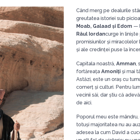
Când merg pe dealurile stâ
greutatea istoriei sub pic
Moab, Galaad și Edom
— l
Râul Iordan
curge în linișt
promisiunilor și miracolelor
și ale credinței puse la încer
Capitala noastră,
Amman
,
fortăreața
Amoniți
și mai t
Astăzi, este un oraș cu turn
comerț și culturi. Pentru l
vecinii săi, dar știu că adev
de aici.
Poporul meu este mândru, ge
totuși majoritatea nu au au
adesea la cum David a cuce