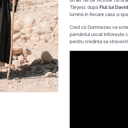
un alt fel de victorie: nu una 
Tânjesc după
Fiul lui Davi
lumină în fiecare casă și spe
Cred că Dumnezeu va scrie 
pământul uscat înflorește cu
pentru credința sa străveche,