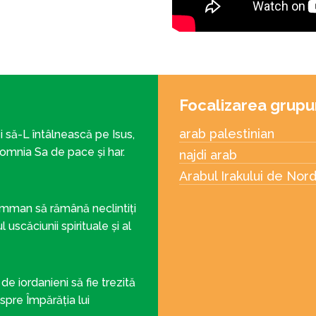
Focalizarea grupu
arab palestinian
ei să-L întâlnească pe Isus,
domnia Sa de pace și har.
najdi arab
Arabul Irakului de Nor
Amman să rămână neclintiți
 uscăciunii spirituale și al
e iordanieni să fie trezită
spre Împărăția lui