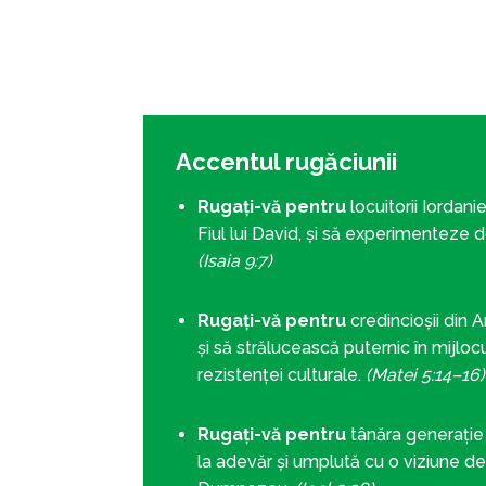
Accentul rugăciunii
Rugați-vă pentru
locuitorii Iordani
Fiul lui David, și să experimenteze 
(Isaia 9:7)
Rugați-vă pentru
credincioșii din 
și să strălucească puternic în mijlocul
rezistenței culturale.
(Matei 5:14–16)
Rugați-vă pentru
tânăra generație d
la adevăr și umplută cu o viziune de