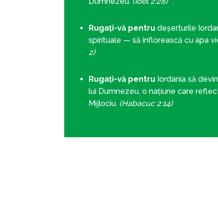
Dumnezeu.
(Ioel 2:28)
Rugați-vă pentru
deșerturile Iordan
spirituale — să înflorească cu apa vie
2)
Rugați-vă pentru
Iordania să devin
lui Dumnezeu, o națiune care reflect
Mijlociu.
(Habacuc 2:14)