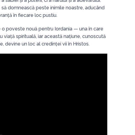
a sabiei și a puterii, ci a harului și a adevărului.
d
să domnească peste inimile noastre, aducând
ranță în fiecare loc pustiu.
o poveste nouă pentru Iordania — una în care
 viață spirituală, iar această națiune, cunoscută
 devine un loc al credinței vii în Hristos.