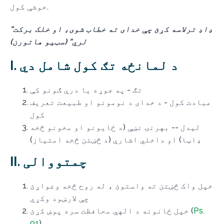
خوشې کول.
"ډاډ ترلاسه کړئ چې خدای ته خطاب شوی، او خلک برکت
لري" (سټیو هاتورن)
I. د لمانځه تګ کول شامل دي
تګ - په جوړه یا درې ګونو کې
عبادت کول - د خدای د نومونو او طبیعت تعریف
کول
لیدل -- بهرنۍ نښې (د ځایونو او مخونو څخه
ډاټا) او داخلي اشارې (د څښتن څخه امتیاز)
II. چمتووالی
خپل واک څښتن ته واستوئ ، له روح څخه وغواړئ
چې لارښود وکړي
Ps.
خپل ځانونه د الهي محافظت سره پوښ کړئ (
91
)