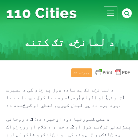
د لمانځه تګ کتنه
بیرته تګ
د لمانځه تګ په ساده ډول په ځای کې د بصیرت
(څارنې) او الهام (وحی) سره دعا کول دي. دا د دعا
یوه بڼه ده چې لیدل کیږي، لفظي او ګرځنده ده.
د هغې ګټورتیا دوه اړخیزه ده: 1. د روحاني
پیژندنې ترلاسه کول او 2. د خدای د کلام او روح ځواک
په ځانګړو ځایونو کې او د ځانګړو خلکو لپاره