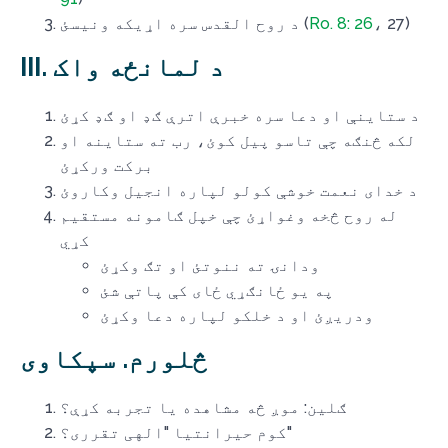
، 27)
Ro. 8: 26
د روح القدس سره اړیکه ونیسئ (
III. د لمانځه واک
د ستاینې او دعا سره خبرې اترې ګډ او ګډ کړئ
لکه څنګه چې تاسو پیل کوئ، رب ته ستاینه او
برکت ورکړئ
د خدای نعمت خوشې کولو لپاره انجیل وکاروئ
له روح څخه وغواړئ چې خپل ګامونه مستقیم
کړي
ودانۍ ته ننوتئ او تګ وکړئ
په یو ځانګړي ځای کې پاتې شئ
ودریږئ او د خلکو لپاره دعا وکړئ
څلورم. سپکاوی
ګلین: موږ څه مشاهده یا تجربه کړې؟
کوم حیرانتیا "الهی تقرری؟"