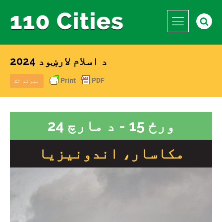
د اسلام لارښود 2024
بیرته تګ
ورځ 15 - د مارچ 24
مکاسار، اندونیزیا