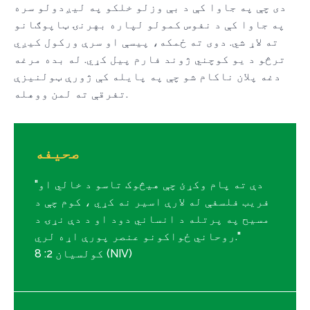
دی چې په جاوا کې د بې وزلو خلکو په لیږدولو سره
په جاوا کې د نفوس کمولو لپاره بهرنۍ ټاپوګانو
ته لاړ شي. دوی ته ځمکه، پیسې او سرې ورکول کیږي
ترڅو د یو کوچني ژوند فارم پیل کړي. له بده مرغه
دغه پلان ناکام شو چې په پایله کې ژورې ټولنیزې
تفرقې ته لمن ووهله.
صحیفه
"دې ته پام وکړئ چې هیڅوک تاسو د خالي او
فریب فلسفې له لارې اسیر نه کړي ، کوم چې د
مسیح په پرتله د انساني دود او د دې نړۍ د
روحاني ځواکونو عنصر پورې اړه لري."
کولسیان 2: 8 (NIV)