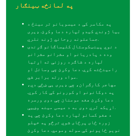
په لمانځه ټینګار
په مکاسر کې د عیسویانو تر مینځ د
بیا ژوندي کیدو لپاره دعا وکړئ. ډیری
جماعتونه روحاني ژوند نلري.
د نوي پینټکوستال کلیساګانو ګړندۍ
وده د پادریانو او مشرانو مشرانو
لپاره د شاګرد روزنې ته اړتیا
رامینځته کړې. دعا وکړئ چې وسائل او
مواد ورته برابر شي.
مهاجر کارګران، چې ډیری یې ښځې دي،
په دوکانونو او کورونو کې کار کوي.
دعا وکړئ هغه مومنان چې دوی ورسره
اړیکه لري دوی به د عیسی مینه وښیې.
د هغو کسانو لپاره دعا وکړئ چې په
زوره ځای پرځای شوي ترڅو په خپلو
نویو ځایونو کې سوله ومومي. دعا وکړئ