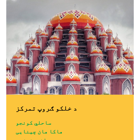
د خلکو ګروپ تمرکز
ساحلي کونجو
هاکا هان چینایی