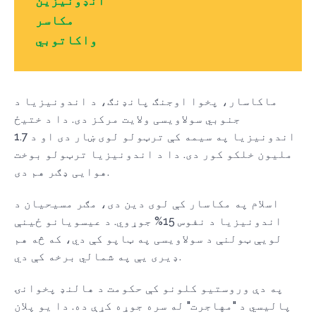
انډونیزین
مکاسر
واکاتوبي
ماکاسار، پخوا اوجنګ پانډنګ، د اندونیزیا د
جنوبي سولاویسی ولایت مرکز دی. دا د ختیځ
اندونیزیا په سیمه کې ترټولو لوی ښار دی او د 1.7
ملیون خلکو کور دی. دا د اندونیزیا ترټولو بوخت
هوایی ډګر هم دی.
اسلام په مکاسار کې لوی دین دی، مګر مسیحیان د
اندونیزیا د نفوس 15% جوړوي. د عیسویانو ځینې
لویې ټولنې د سولاویسی په ټاپو کې دي، که څه هم
ډیری یې په شمالي برخه کې دي.
په دې وروستیو کلونو کې حکومت د هالنډ پخوانۍ
پالیسي د "مهاجرت" له سره جوړه کړې ده. دا یو پلان