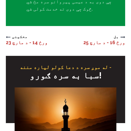
چې دوی به د عیسی پیروانو سره مخ شي
څوک چې دوی ته خدمت کولی شي.
بل
مخکینی
ورځ 16 - د مارچ 25
ورځ 14 - د مارچ 23
له موږ سره د دعا کولو لپاره مننه -
سبا به سره ګورو!