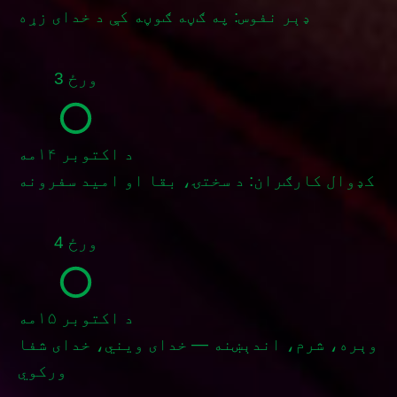
ډېر نفوس: په ګڼه ګوڼه کې د خدای زړه
ورځ 3
د اکتوبر ۱۴مه
کډوال کارګران: د سختۍ، بقا او امید سفرونه
ورځ 4
د اکتوبر ۱۵مه
وېره، شرم، اندېښنه — خدای ویني، خدای شفا
ورکوي