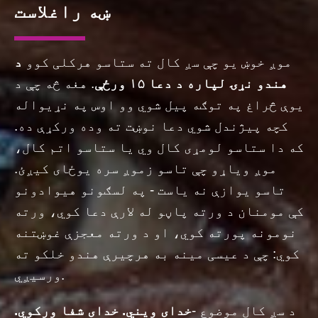
ښه راغلاست
موږ خوښ یو چې سږ کال ته ستاسو هرکلی کوو
د
هندو نړۍ لپاره د دعا ۱۵ ورځې
. هغه څه چې د
یوې څراغ په توګه پیل شوي وو اوس په نړیواله
کچه پیژندل شوي دعا نوښت ته وده ورکړې ده.
که دا ستاسو لومړی کال وي یا ستاسو اتم کال،
موږ ویاړو چې تاسو زموږ سره یوځای کیږئ.
تاسو یوازې نه یاست - په لسګونو هیوادونو
کې مومنان د ورته پاڼو له لارې دعا کوي، ورته
نومونه پورته کوي، او د ورته معجزې غوښتنه
کوي: چې د عیسی مینه به هرچیرې هندو خلکو ته
ورسیږي.
د سږ کال موضوع -
خدای ویني. خدای شفا ورکوي.