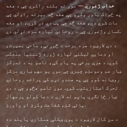
خدای ژغوري
.— موږ ته بلنه راکوي چې د هغه
په ځواک باور وکړو چې هغه څه بیرته راولي چې
مات شوي دي، هغه څه چې پټ دي غږ کړي، او هغه
کسان وژغوري چې د روحاني تیاره سره تړلي دي.
د دې لارښود هره برخه د څیړنې، ساحې بصیرت،
او دعایي لیکنې لپاره ژوره ژمنتیا منعکس
کوي. د هرې برخې په پای کې، تاسو به د تمرکز
ښار هم ومومئ، چیرې چې موږ یو مهم ښاري مرکز
روښانه کوو چې په هندو نړۍ کې پراخه روحاني
تحرک استازیتوب کوي. موږ تاسو هڅوو چې د دې
ښار ځانګړي پاڼو له لارې د دعا کولو پرمهال
پاتې شئ، شفاعت وکړئ او واورئ.
د سږ کال لارښود د یوې ښکلې همکارۍ پایله ده