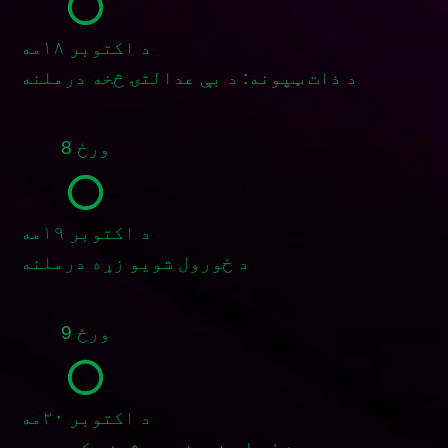
د اکتوبر ۱۸مه
د ذات ټپونه: د بې عدالتۍ څخه درملنه
ورځ 8
د اکتوبر ۱۹مه
د ځورول شویو زړه درملنه
ورځ 9
د اکتوبر ۲۰مه
د ښځو او نجونو په ژوند کې صدمه