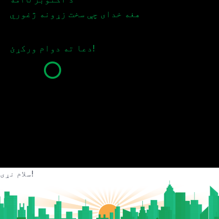
هغه خدای چې سخت زړونه ژغوري
دعا ته دوام ورکړئ!
سلام نړی!