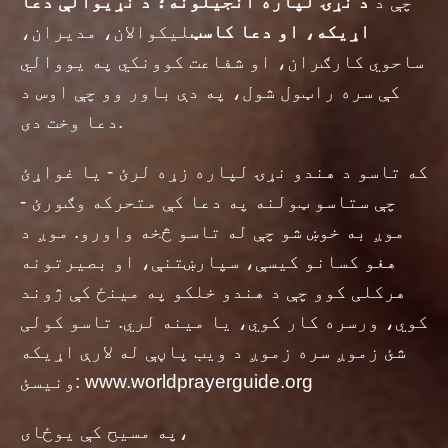
چې د
د نړۍ لپاره انجیلونه؛ د نړیوالې دعا
اړیکه، او دعا کاسټ
لیکوالان، مدیران،
ساحوي کارګران، او شفاعت کوونکي په یووالي
کې سره راټول شول، په دې باور وو چې اوس د
دعا وخت دی.
که تاسو د هندو نړۍ لپاره زړه لرئ - یا غواړئ
چې ستاسو ټولنه په دعا کې متحرکه وګورئ -
موږ به خوښ شو چې له تاسو څخه واورو. موږ د
هغو کسانو کیسې، سپارښتنې، او بصیرتونه
هرکلی کوو چې د هندو خلکو په مینځ کې ژوند
کوي، ورسره کار کوي، یا مینه لري. تاسو کولی
شئ زموږ سره زموږ د ویب پاڼې له لارې اړیکه
ونیسئ: www.worldprayerguide.org
په مسیح کې یوځای،