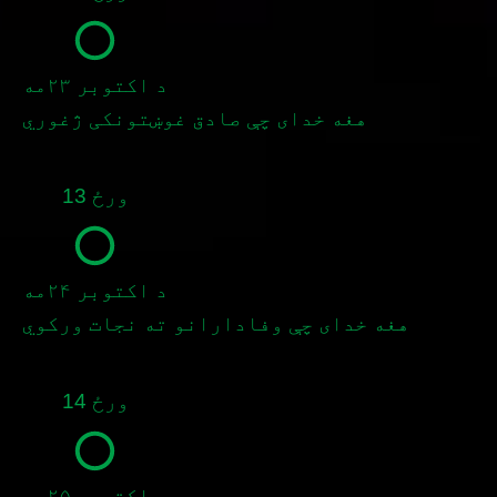
د اکتوبر ۲۳مه
هغه خدای چې صادق غوښتونکی ژغوري
ورځ 13
د اکتوبر ۲۴مه
هغه خدای چې وفادارانو ته نجات ورکوي
ورځ 14
د اکتوبر ۲۵مه