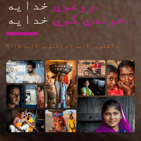
روغوي.
خدایه
خوندي کوي.
خدایه
د اکتوبر ۱۲مه - د اکتوبر ۲۶مه ۲۰۲۵