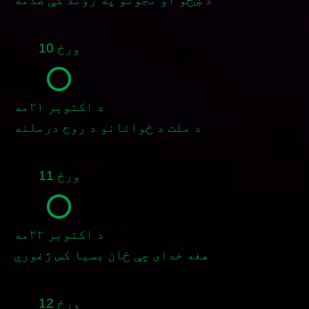
ورځ 10
د اکتوبر ۲۱مه
د ملت د ځوانانو د روح درملنه
ورځ 11
د اکتوبر ۲۲مه
هغه خدای چې ځان بسیا کس ژغوري
ورځ 12