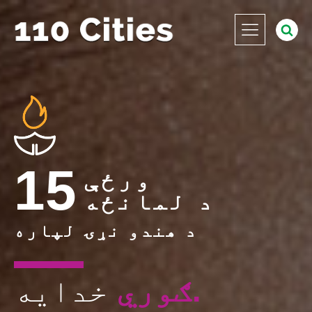
15
ورځې
د لمانځه
د هندو نړۍ لپاره
ګوري.
خدایه