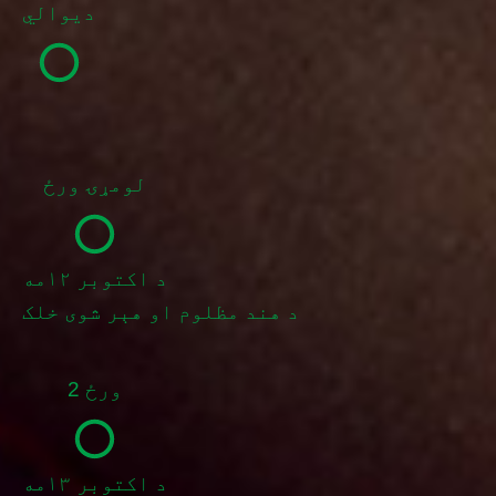
دیوالي
لومړۍ ورځ
د اکتوبر ۱۲مه
د هند مظلوم او هېر شوی خلک
ورځ 2
د اکتوبر ۱۳مه