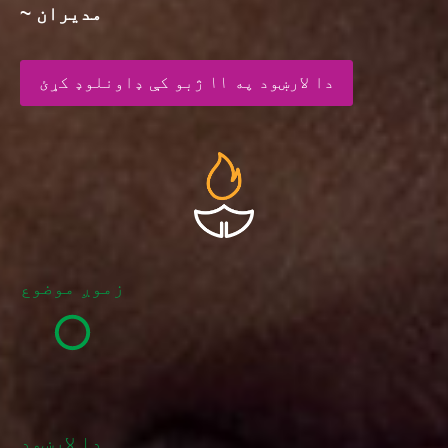
~ مدیران
دا لارښود په ۱۱ ژبو کې ډاونلوډ کړئ
زموږ موضوع
دا لارښود