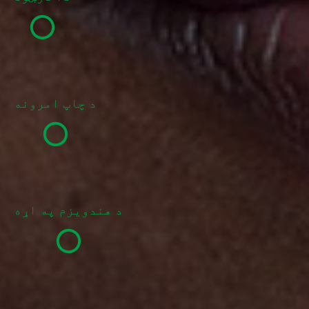
د چاپ امرونه
د هندویزم په اړه