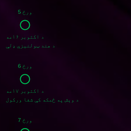
ورځ 5
د اکتوبر ۱۶مه
د هند ټولنیزې ډلې
ورځ 6
د اکتوبر ۱۷مه
د وېش په ځمکه کې شفا ورکول
ورځ 7