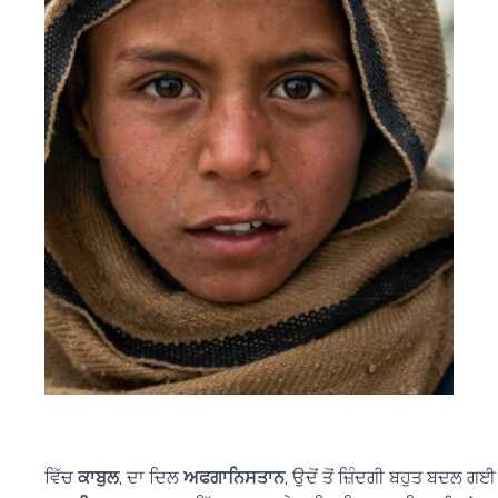
ਵਿੱਚ
ਕਾਬੁਲ
, ਦਾ ਦਿਲ
ਅਫਗਾਨਿਸਤਾਨ
, ਉਦੋਂ ਤੋਂ ਜ਼ਿੰਦਗੀ ਬਹੁਤ ਬਦਲ ਗਈ