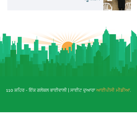
110 ਸ਼ਹਿਰ - ਇੱਕ ਗਲੋਬਲ ਭਾਈਵਾਲੀ | ਸਾਈਟ ਦੁਆਰਾ
ਆਈਪੀਸੀ ਮੀਡੀਆ
.