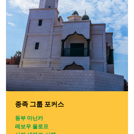
종족 그룹 포커스
동부 마닌카
레보우 울로프