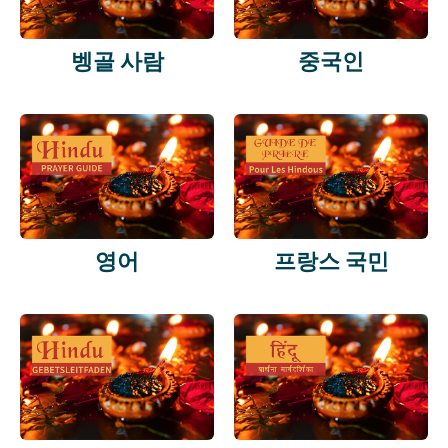
벵골 사람
중국인
영어
프랑스 국민