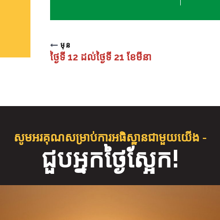
មុន
ថ្ងៃទី 12 ដល់ថ្ងៃទី 21 ខែមីនា
សូមអរគុណសម្រាប់ការអធិស្ឋានជាមួយយើង -
ជួប​អ្នក​ថ្ងៃស្អែក!