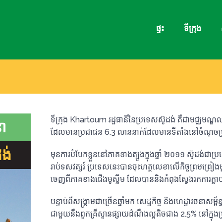
ផ្ទះ
ទីក្រុង
ទីក្រុង Khartoum រដ្ឋធានីនៃប្រទេសស៊ូដង់ គឺជាមជ្ឈមណ្ឌ
នា
ដែលមានប្រជាជន 6.3 លាននាក់ដែលមានទីតាំងនៅចំណុចប្រស
ង់
មុន​ការ​បំបែក​ខ្លួន​នៅ​ភាគ​ខាង​ត្បូង​ក្នុង​ឆ្នាំ ២០១១ ស៊ូដង់​ជា​ប្
រាប់ទសវត្សរ៍ ប្រទេសនេះបានចុះហត្ថលេខាលើកិច្ចព្រមព្រៀងមួ
ចេញពីភាគខាងជើងមូស្លីម ដែលបាននិងកំពុងស្វែងរកការក្លាយជារ
បន្ទាប់ពីសង្គ្រាមជាច្រើនឆ្នាំមក សេដ្ឋកិច្ច និងហេដ្ឋារចនាសម្
ជាមួយនឹងពួកគ្រីស្ទានផ្សាយដំណឹងល្អតិចជាង 2.5% នៅក្ន