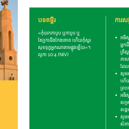
បទគម្ពីរ
ការសង្
«​កុំ​យក​កាបូប ឬ​កាបូប ឬ​
អធិស
ស្បែកជើង​កែង​ចោត ហើយ​កុំ​សួរ
អ្នក
សុខទុក្ខ​អ្នក​ណា​តាម​ផ្លូវ​ឡើយ​»​។
គ្រិ
លូកា 10:4 (NIV)
ភាសា
ដែល
សូមអ
ហើយស
ព្រះយ
អធិស្
សម្រា
សង្គ
សូម​អ
សំគា