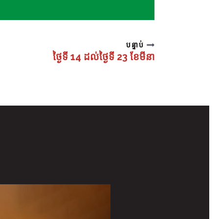
បន្ទាប់
ថ្ងៃទី 14 ដល់ថ្ងៃទី 23 ខែមីនា