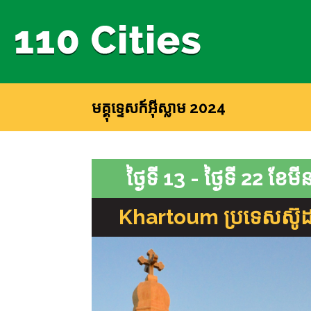
មគ្គុទ្ទេសក៍អ៊ីស្លាម 2024
ថ្ងៃទី 13 - ថ្ងៃទី 22 ខែមី
Khartoum ប្រទេសស៊ូដ