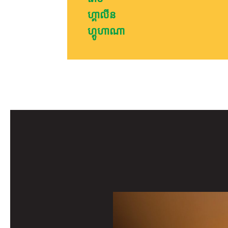
ហ្គាលីន
ហ្គូហាណា