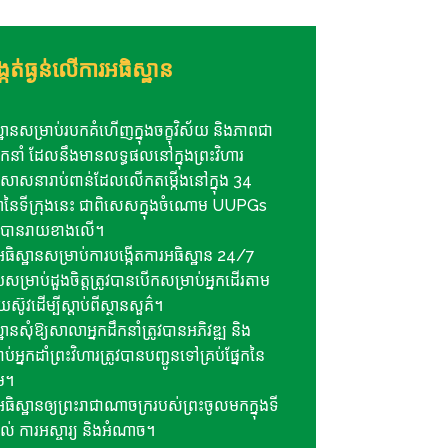
កត់ធ្ងន់លើការអធិស្ឋាន
្ឋានសម្រាប់របកគំហើញក្នុងចក្ខុវិស័យ និងភាពជា
ដឹកនាំ ដែលនឹងមានលទ្ធផលនៅក្នុងព្រះវិហារ
ស្តសាសនារាប់ពាន់ដែលលើកតម្កើងនៅក្នុង 34
នៃទីក្រុងនេះ ជាពិសេសក្នុងចំណោម UUPGs
បានរាយខាងលើ។
ធិស្ឋានសម្រាប់ការបង្កើតការអធិស្ឋាន 24/7
ម្រាប់ដួងចិត្តត្រូវបានបើកសម្រាប់អ្នកដើរតាម
េស៊ូវដើម្បីស្តាប់ពីស្ថានសួគ៌។
ឋានសុំឱ្យសាលាអ្នកដឹកនាំត្រូវបានអភិវឌ្ឍ និង
ប់អ្នកដាំព្រះវិហារត្រូវបានបញ្ជូនទៅគ្រប់ផ្នែកនៃ
ម។
ធិស្ឋាន​ឲ្យ​ព្រះ​រាជាណាចក្រ​របស់​ព្រះ​ចូល​មក​ក្នុង​ទី​
ល់ ការ​អស្ចារ្យ និង​អំណាច។