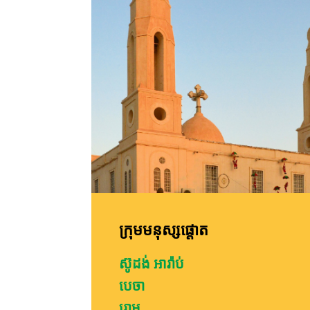
ក្រុមមនុស្សផ្តោត
ស៊ូដង់ អារ៉ាប់
បេចា
រោម