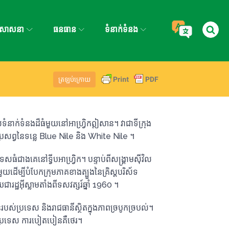
សាសនា
ធនធាន
ទំនាក់ទំនង
ត្រឡប់​ក្រោយ
លទំនាក់ទំនងដ៏ធំមួយនៅអាហ្វ្រិកឦសាន។ វាជាទីក្រុង
ព្វនៃទន្លេ Blue Nile និង White Nile ។
រទេស​ធំ​ជាង​គេ​នៅ​ទ្វីប​អាហ្វ្រិក។ បន្ទាប់ពីសង្គ្រាមស៊ីវិល
យដើម្បីបំបែកក្រុមភាគខាងត្បួងនៃគ្រិស្តបរិស័ទ
ដ្ឋអ៊ីស្លាមតាំងពីទសវត្សរ៍ឆ្នាំ 1960 ។
ព័ន្ធរបស់ប្រទេស និងរាជធានីស្ថិតក្នុងភាពច្របូកច្របល់។
ុងប្រទេស ការបៀតបៀនគឺថេរ។