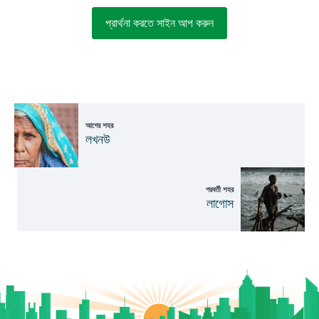
প্রার্থনা করতে সাইন আপ করুন
আগের শহর
লখনউ
পরবর্তী শহর
লাগোস