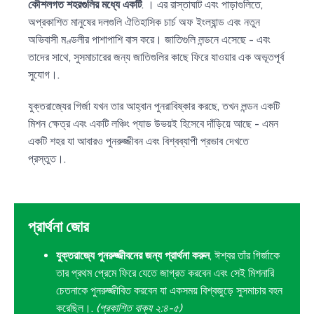
কৌশলগত শহরগুলির মধ্যে একটি
. । এর রাস্তাঘাট এবং পাড়াগুলিতে,
অপ্রকাশিত মানুষের দলগুলি ঐতিহাসিক চার্চ অফ ইংল্যান্ড এবং নতুন
অভিবাসী মণ্ডলীর পাশাপাশি বাস করে। জাতিগুলি লন্ডনে এসেছে - এবং
তাদের সাথে, সুসমাচারের জন্য জাতিগুলির কাছে ফিরে যাওয়ার এক অভূতপূর্ব
সুযোগ।.
যুক্তরাজ্যের গির্জা যখন তার আহ্বান পুনরাবিষ্কার করছে, তখন লন্ডন একটি
মিশন ক্ষেত্র এবং একটি লঞ্চিং প্যাড উভয়ই হিসেবে দাঁড়িয়ে আছে - এমন
একটি শহর যা আবারও পুনরুজ্জীবন এবং বিশ্বব্যাপী প্রভাব দেখতে
প্রস্তুত।.
প্রার্থনা জোর
যুক্তরাজ্যে পুনরুজ্জীবনের জন্য প্রার্থনা করুন
, ঈশ্বর তাঁর গির্জাকে
তার প্রথম প্রেমে ফিরে যেতে জাগ্রত করবেন এবং সেই মিশনারি
চেতনাকে পুনরুজ্জীবিত করবেন যা একসময় বিশ্বজুড়ে সুসমাচার বহন
করেছিল।.
(প্রকাশিত বাক্য ২:৪-৫)