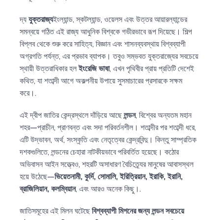
দ্য
যুক্তরাজ্য
ইংল্যান্ড, স্কটল্যান্ড, ওয়েলস এবং উত্তর আয়ারল্যান্ডের
সমন্বয়ে গঠিত এই রাজ্য আধুনিক বিশ্বকে গভীরভাবে রূপ দিয়েছে। শিল্প
বিপ্লব থেকে শুরু করে সাহিত্য, বিজ্ঞান এবং শাসনব্যবস্থায় বিশ্বব্যাপী
অগ্রগতি পর্যন্ত, এর প্রভাব ব্যাপক। তবুও সম্ভবত যুক্তরাজ্যের সবচেয়ে
স্থায়ী উত্তরাধিকার হল
ইংরেজি ভাষা
, এখন পৃথিবীর প্রায় প্রতিটি দেশেই
কথিত, যা শতাব্দী আগে অকল্পনীয় উপায়ে সুসমাচারের প্রসারকে সক্ষম
করে।.
এই দ্বীপ জাতির কেন্দ্রস্থলে দাঁড়িয়ে আছে
লন্ডন
, বিশ্বের অন্যতম মহান
শহর—প্রাচীন, প্রাণবন্ত এবং সদা পরিবর্তনশীল। শতাব্দীর পর শতাব্দী ধরে,
এটি উদ্ভাবন, অর্থ, সংস্কৃতি এবং নেতৃত্বের কেন্দ্রবিন্দু। কিন্তু সাম্প্রতিক
দশকগুলিতে, লন্ডনের চেহারা নাটকীয়ভাবে পরিবর্তিত হয়েছে। কঠোর
অভিবাসন আইন সত্ত্বেও, শহরটি অসাধারণ বৈচিত্র্যের মানুষের আবাসস্থল
হয়ে উঠেছে—
ভিয়েতনামী, কুর্দি, সোমালি, ইরিত্রিয়ান, ইরাকি, ইরানি,
ব্রাজিলিয়ান, কলম্বিয়ান
, এবং আরও অনেক কিছু।.
জাতিসমূহের এই মিলন ঘটেছে
বিশ্বব্যাপী মিশনের জন্য লন্ডন সবচেয়ে