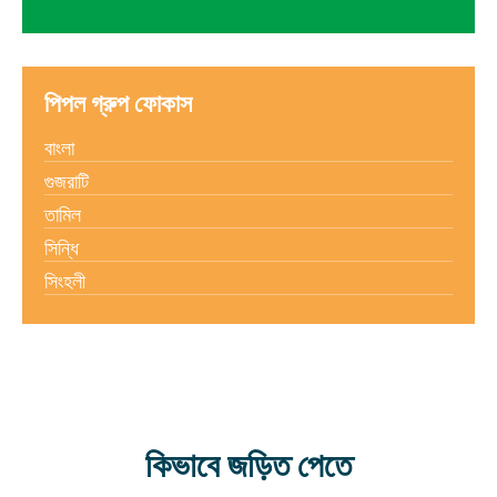
পিপল গ্রুপ ফোকাস
বাংলা
গুজরাটি
তামিল
সিন্ধি
সিংহলী
কিভাবে জড়িত পেতে