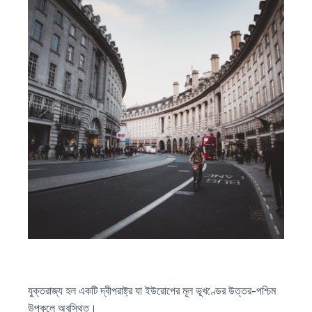
যুক্তরাজ্য হল একটি দ্বীপরাষ্ট্র যা ইউরোপের মূল ভূখণ্ডের উত্তর-পশ্চিম
উপকূলে অবস্থিত।